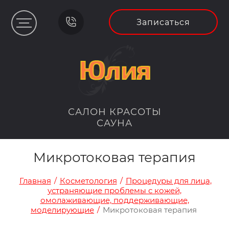
Записаться
САЛОН КРАСОТЫ
САУНА
Микротоковая терапия
Главная
/
Косметология
/
Процедуры для лица,
устраняющие проблемы с кожей,
омолаживающие, поддерживающие,
моделирующие
/
Микротоковая терапия